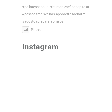
#palhaçosdopital
#humanizaçãohospitalar
#pessoasmaisvelhas
#pordetrasdonariz
#agostoaprepararsorrisos
Photo
Instagram