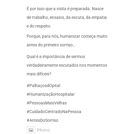
É por isso que a visita é preparada. Nasce
de trabalho, ensaios, da escuta, da empatia
e do respeito.
Porque, para nós, humanizar começa muito
antes do primeiro sorriso…
Qual é a importância de sermos
verdadeiramente escutados nos momentos
mais difíceis?
#PalhaçosdOpital
#HumanizaçãoHospitalar
#PessoasMaisVelhas
#CuidadoCentradoNaPessoa
#AntesDoSorriso
Photo