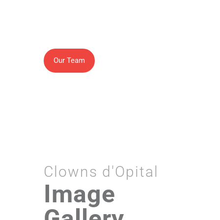
performance experience and specific
training in clowning within a hospital
environment.
Our Team
Clowns d'Opital
Image
Gallery