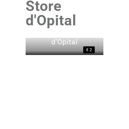
Store
d'Opital
Nose Palhaços
d’Opital
€ 2
PdO | Our Mission
Total in
Numbers