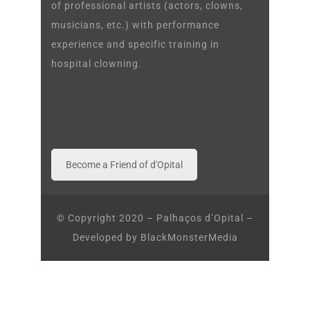
of professional artists (actors, clowns,
musicians, etc.) with performance
experience and specific training in
hospital clowning.
Become a Friend of d'Opital
© Copyright 2020 – Palhaços d’Opital –
Developed by
BlackMonsterMedia