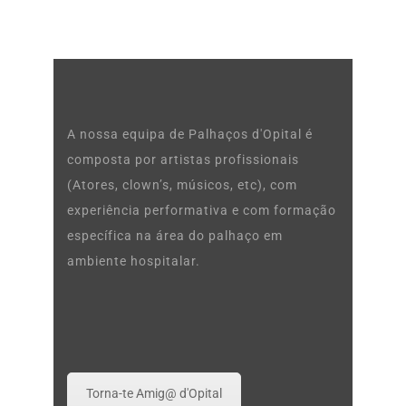
A nossa equipa de Palhaços d'Opital é
composta por artistas profissionais
(Atores, clown’s, músicos, etc), com
experiência performativa e com formação
específica na área do palhaço em
ambiente hospitalar.
Torna-te Amig@ d'Opital