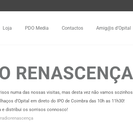
Loja
PDO Media
Contactos
Amig@s d’Opital
IO RENASCENÇA
orrisos numa das nossas visitas, mas desta vez não vamos sozinhos
lhaços d’Opital em direto do IPO de Coimbra das 10h as 11h30!
 e distribui os sorrisos connosco!
radiorenascença