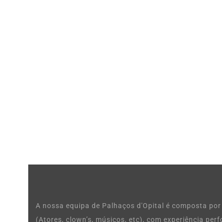
A nossa equipa de Palhaços d'Opital é composta por 
(Atores, clown’s, músicos, etc), com experiência pe