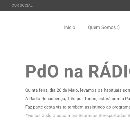
OUR SOCIAL
Início
Quem Somos :)
PdO na RÁD
Quinta feira, dia 26 de Maio, levamos os habituais s
A Rádio Renascença, Três por Todos, estará com a Pa
Faz parte desta visita também assistindo ao programa
#visitas
#pdo
#ipocoimbra
#sorrisos
#tresportodos
#