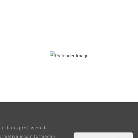
artistas profissionais
rformativa e com formação