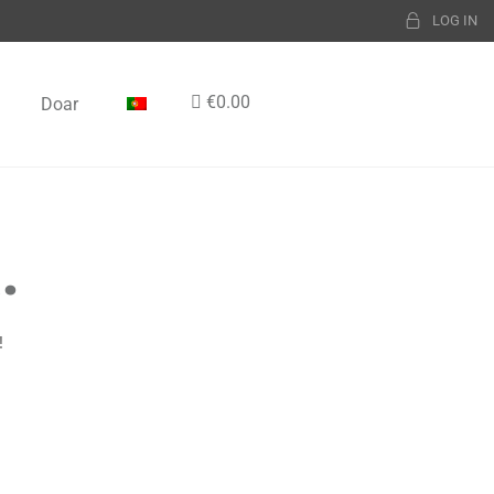
LOG IN
€0.00
Doar
.
!