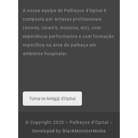
A nossa equipa de Palhaços d'Opital é
composta por artistas profissionais
(Atores, clown’s, músicos, etc), com
experiência performativa e com formação
específica na área do palhaço em
ambiente hospitalar.
Torna-te Amig@ d'Opital
© Copyright 2020 – Palhaços d’Opital –
Developed by
BlackMonsterMedia