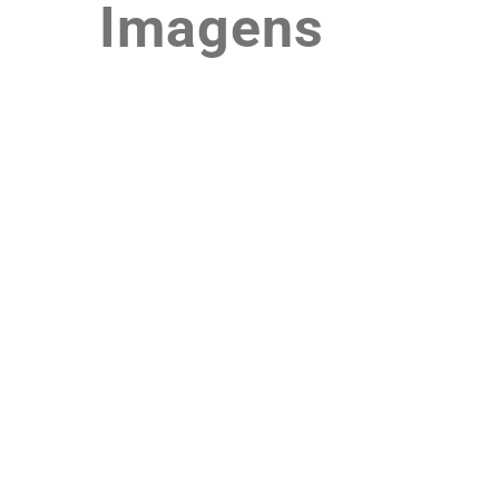
Imagens
Uma Grande Ajuda
Amigo
d’Opital
Para apoiar a nossa causa pode