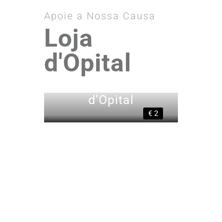
Apoie a Nossa Causa
Loja
d'Opital
Nariz Palhaços
d’Opital
€ 2
PdO | A Nossa Missão
Total em