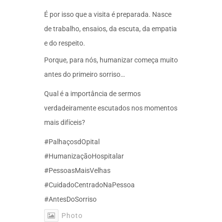
É por isso que a visita é preparada. Nasce
de trabalho, ensaios, da escuta, da empatia
e do respeito.
Porque, para nós, humanizar começa muito
antes do primeiro sorriso…
Qual é a importância de sermos
verdadeiramente escutados nos momentos
mais difíceis?
#PalhaçosdOpital
#HumanizaçãoHospitalar
#PessoasMaisVelhas
#CuidadoCentradoNaPessoa
#AntesDoSorriso
Photo