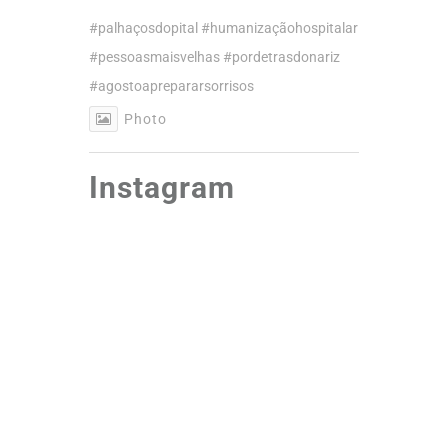
#palhaçosdopital
#humanizaçãohospitalar
#pessoasmaisvelhas
#pordetrasdonariz
#agostoaprepararsorrisos
Photo
Instagram