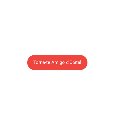
tornar-se Amigo da Palhaços d’Opital
através do pagamento de uma quota
anual de 60€. Deste modo estará a
ajudar-nos a tornar mais alegre a
vida dos utentes dos hospitais a nível
nacional.
Torna-te Amigo d'Opital