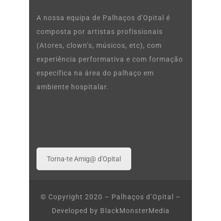
A nossa equipa de Palhaços d'Opital é
composta por artistas profissionais
(Atores, clown’s, músicos, etc), com
experiência performativa e com formação
específica na área do palhaço em
ambiente hospitalar.
Torna-te Amig@ d'Opital
© Copyright 2020 – Palhaços d’Opital –
Developed by
BlackMonsterMedia