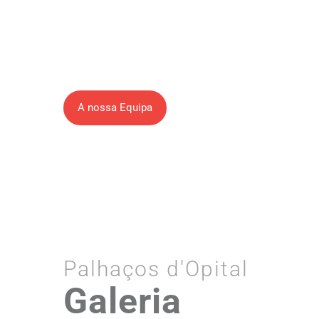
músicos, etc), com experiência
performativa e com formação
específica na área do palhaço em
ambiente hospitalar.
A nossa Equipa
Palhaços d'Opital
Galeria