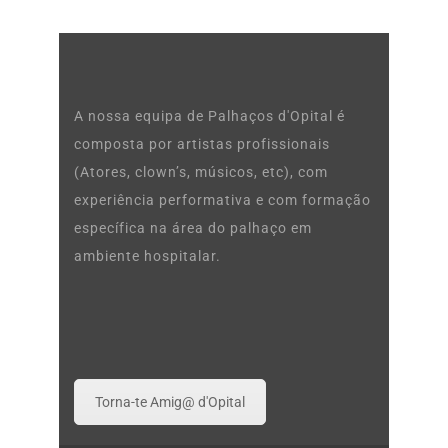
A nossa equipa de Palhaços d'Opital é
composta por artistas profissionais
(Atores, clown’s, músicos, etc), com
experiência performativa e com formação
específica na área do palhaço em
ambiente hospitalar.
Torna-te Amig@ d'Opital