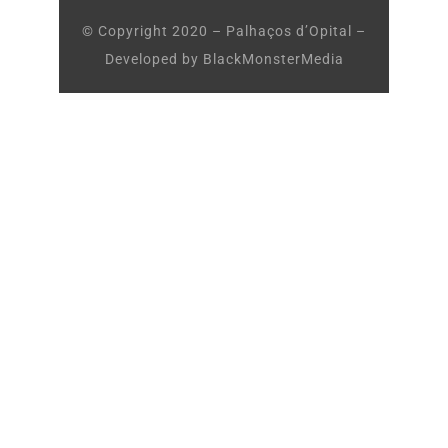
© Copyright 2020 – Palhaços d’Opital –
Developed by
BlackMonsterMedia