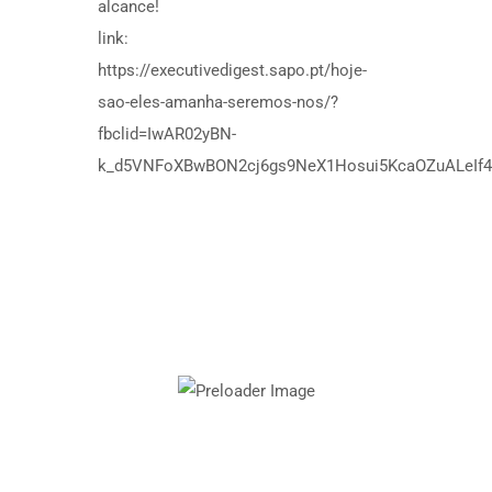
alcance!
link:
https://executivedigest.sapo.pt/hoje-
sao-eles-amanha-seremos-nos/?
fbclid=IwAR02yBN-
k_d5VNFoXBwBON2cj6gs9NeX1Hosui5KcaOZuALeIf