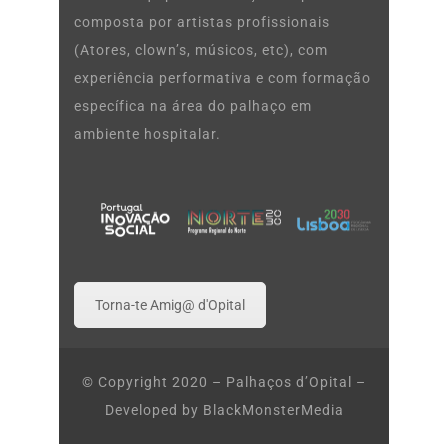
composta por artistas profissionais
(Atores, clown’s, músicos, etc), com
experiência performativa e com formação
específica na área do palhaço em
ambiente hospitalar.
Torna-te Amig@ d'Opital
© Copyright 2020 – Palhaços d’Opital –
Developed by
BlackMonsterMedia