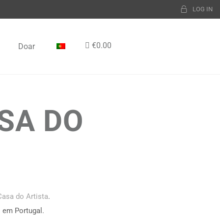
LOG IN
€0.00
Doar
SA DO
Casa do Artista
.
s em Portugal.