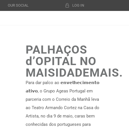
OUR SOCIAL
LOG IN
PALHAÇOS
d’OPITAL NO
MAISIDADEMAIS.
Para dar palco ao 𝗲𝗻𝘃𝗲𝗹𝗵𝗲𝗰𝗶𝗺𝗲𝗻𝘁𝗼
𝗮𝘁𝗶𝘃𝗼, o Grupo Ageas Portugal em
parceria com o Correio da Manhã leva
ao Teatro Armando Cortez na Casa do
Artista, no dia 9 de maio, caras bem
conhecidas dos portugueses para