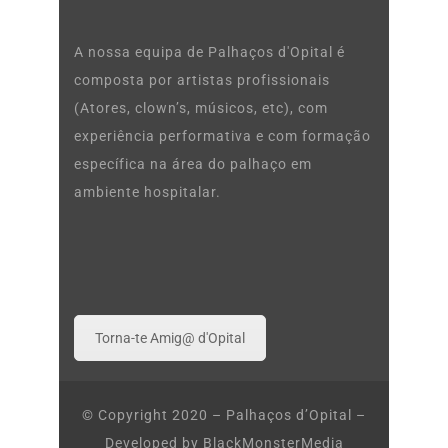
A nossa equipa de Palhaços d'Opital é
composta por artistas profissionais
(Atores, clown’s, músicos, etc), com
experiência performativa e com formação
específica na área do palhaço em
ambiente hospitalar.
Torna-te Amig@ d'Opital
© Copyright 2020 – Palhaços d’Opital –
Developed by
BlackMonsterMedia