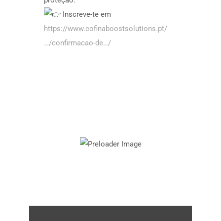
proteção.
Inscreve-te em
https://www.cofinaboostsolutions.pt/
…/confirmacao-de…/