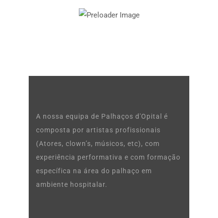
A nossa equipa de Palhaços d'Opital é
composta por artistas profissionais
(Atores, clown’s, músicos, etc), com
experiência performativa e com formação
específica na área do palhaço em
ambiente hospitalar.