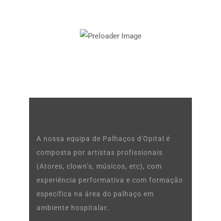
A nossa equipa de Palhaços d'Opital é
composta por artistas profissionais
(Atores, clown’s, músicos, etc), com
experiência performativa e com formação
específica na área do palhaço em
ambiente hospitalar.