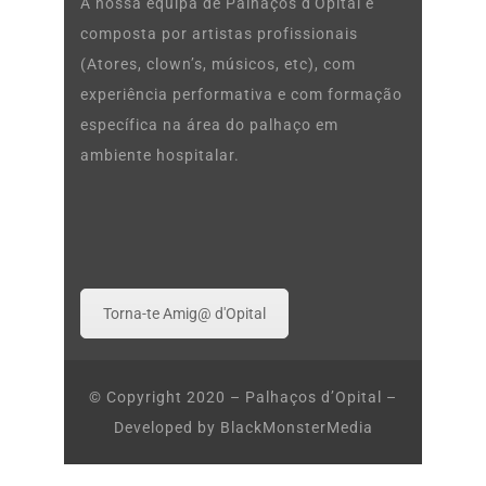
A nossa equipa de Palhaços d'Opital é
composta por artistas profissionais
(Atores, clown’s, músicos, etc), com
experiência performativa e com formação
específica na área do palhaço em
ambiente hospitalar.
Torna-te Amig@ d'Opital
© Copyright 2020 – Palhaços d’Opital –
Developed by
BlackMonsterMedia